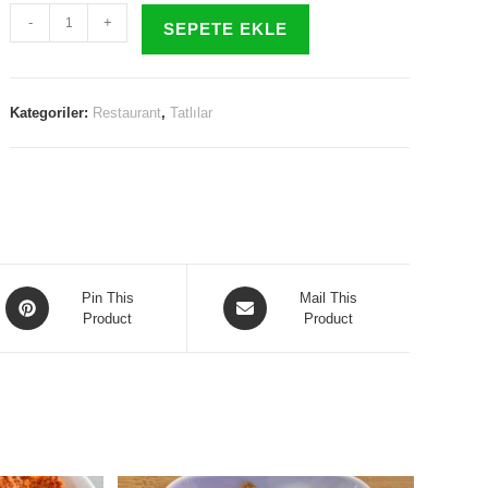
Çikolatalı
-
+
SEPETE EKLE
Sufle
adet
Kategoriler:
Restaurant
,
Tatlılar
Opens
Opens
Pin This
Mail This
in
Product
in
Product
a
a
new
new
window
window