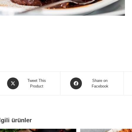
Opens
Opens
Tweet This
Share on
in
Product
in
Facebook
a
a
new
new
window
window
lgili ürünler