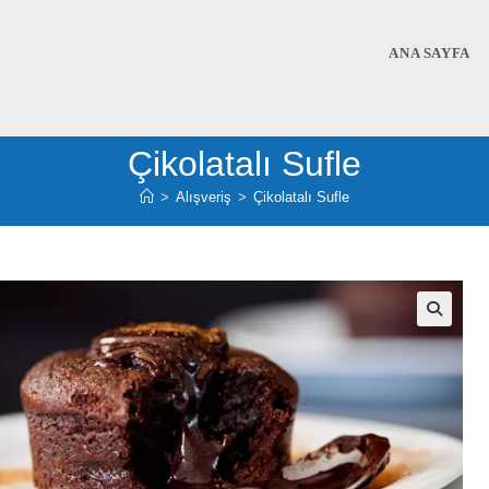
ANA SAYFA
Çikolatalı Sufle
>
Alışveriş
>
Çikolatalı Sufle