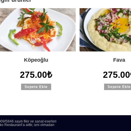
Köpeoğlu
Fava
275.00
₺
275.00
Sepete Ekle
Sepete Ekle
46 sayılı fikir ve sanat eserleri
o Restaurant‘a aittir, izni olmadan