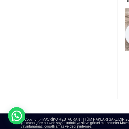
© Copyright - MAVRİKO RESTAURANT | TÜM HAKLARI SAKLIDIR 2009/58
yasasına göre bu web sayfasındaki yazılı ve görsel malzemeler Mavrik
yayınlanamaz, çoğaltılamaz ve değiştirilemez.