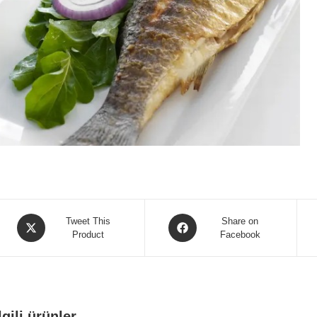
Opens
Opens
Tweet This
Share on
in
Product
in
Facebook
a
a
new
new
window
window
lgili ürünler