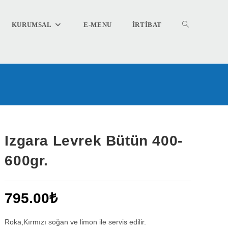
TOGGLE
KURUMSAL
E-MENU
İRTİBAT
.
WEBSITE
SEARCH
Izgara Levrek Bütün 400-
600gr.
795.00
₺
Roka,Kırmızı soğan ve limon ile servis edilir.