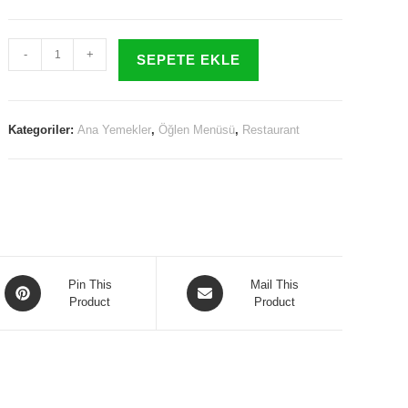
Izgara
-
+
SEPETE EKLE
Levrek
Bütün
400-
Kategoriler:
Ana Yemekler
,
Öğlen Menüsü
,
Restaurant
600gr.
adet
Opens
Opens
Pin This
Mail This
in
Product
in
Product
a
a
new
new
window
window