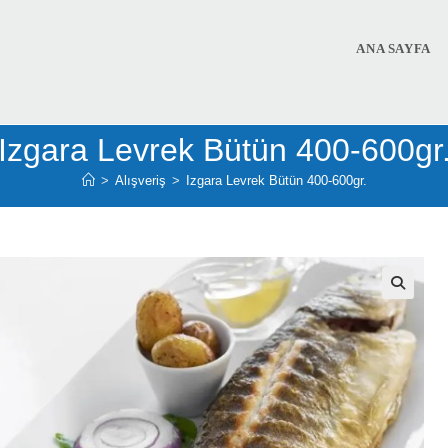
ANA SAYFA
Izgara Levrek Bütün 400-600gr
>
Alışveriş
>
Izgara Levrek Bütün 400-600gr.