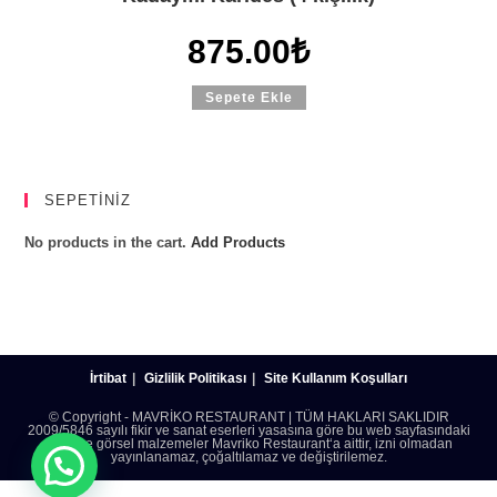
875.00
₺
Sepete Ekle
SEPETİNİZ
No products in the cart.
Add Products
İrtibat
Gizlilik Politikası
Site Kullanım Koşulları
© Copyright - MAVRİKO RESTAURANT | TÜM HAKLARI SAKLIDIR
2009/5846 sayılı fikir ve sanat eserleri yasasına göre bu web sayfasındaki
yazılı ve görsel malzemeler Mavriko Restaurant‘a aittir, izni olmadan
yayınlanamaz, çoğaltılamaz ve değiştirilemez.