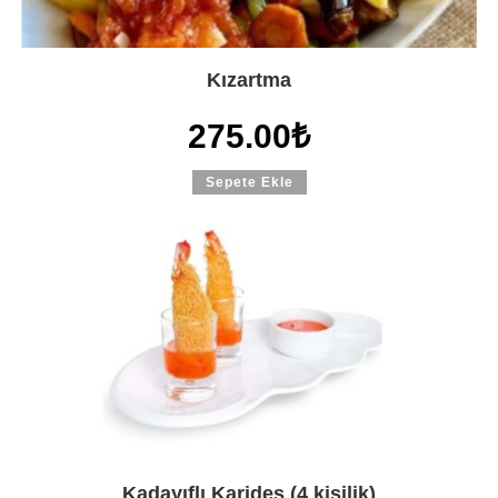
Kızartma
275.00
₺
Sepete Ekle
Kadayıflı Karides (4 kişilik)