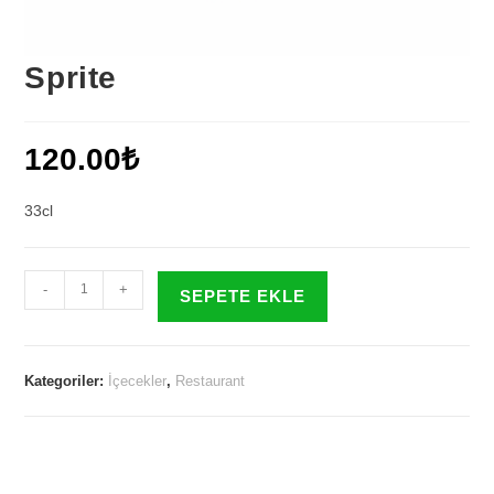
Sprite
120.00
₺
33cl
Sprite
-
+
SEPETE EKLE
adet
Kategoriler:
İçecekler
,
Restaurant