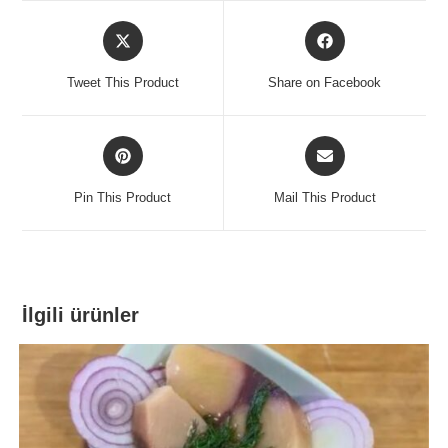
Opens
Opens
in
in
a
a
Tweet This Product
Share on Facebook
new
new
window
window
Opens
Opens
in
in
a
a
Pin This Product
Mail This Product
new
new
window
window
İlgili ürünler